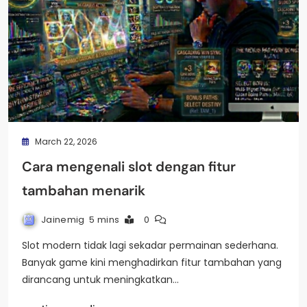
March 22, 2026
Cara mengenali slot dengan fitur
tambahan menarik
Jainemig
5 mins
0
Slot modern tidak lagi sekadar permainan sederhana.
Banyak game kini menghadirkan fitur tambahan yang
dirancang untuk meningkatkan…