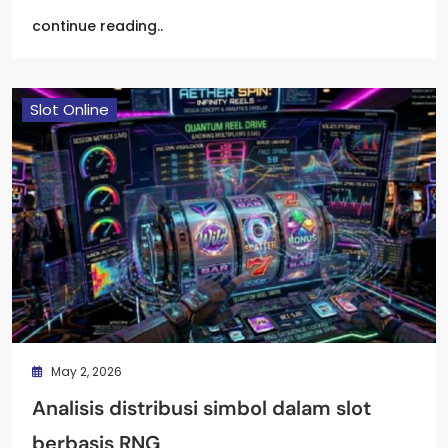
continue reading..
Slot Online
May 2, 2026
Analisis distribusi simbol dalam slot
berbasis RNG