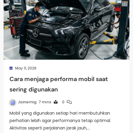
May 11, 2026
Cara menjaga performa mobil saat
sering digunakan
Jainemig
7 mins
0
Mobil yang digunakan setiap hari membutuhkan
perhatian lebih agar performanya tetap optimal.
Aktivitas seperti perjalanan jarak jauh,…