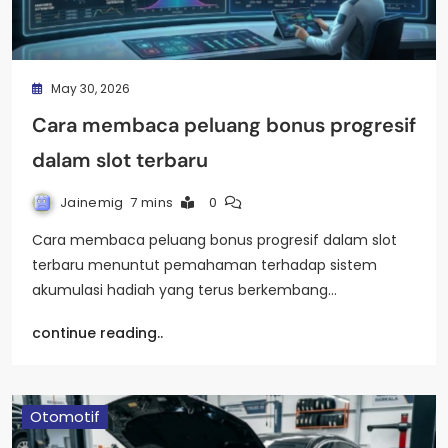
May 30, 2026
Cara membaca peluang bonus progresif
dalam slot terbaru
Jainemig
7 mins
0
Cara membaca peluang bonus progresif dalam slot
terbaru menuntut pemahaman terhadap sistem
akumulasi hadiah yang terus berkembang…
continue reading..
Otomotif