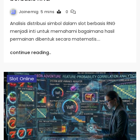
Jainemig
5 mins
0
Analisis distribusi simbol dalam slot berbasis RNG
menjadi inti untuk memahami bagaimana hasil
permainan dibentuk secara matematis.…
continue reading..
Slot Online