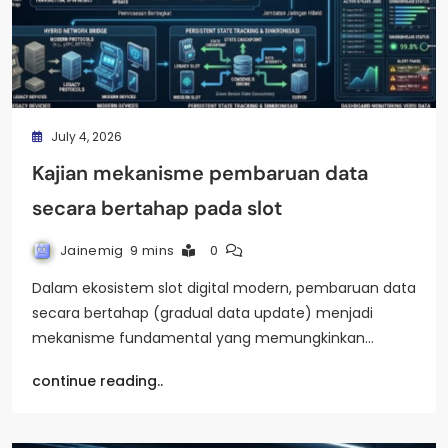
July 4, 2026
Kajian mekanisme pembaruan data
secara bertahap pada slot
Jainemig
9 mins
0
Dalam ekosistem slot digital modern, pembaruan data
secara bertahap (gradual data update) menjadi
mekanisme fundamental yang memungkinkan…
continue reading..