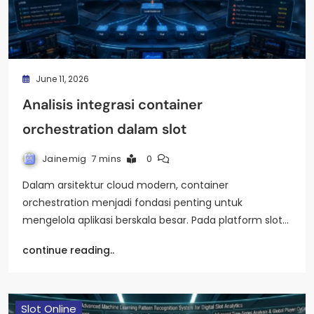
June 11, 2026
Analisis integrasi container
orchestration dalam slot
Jainemig
7 mins
0
Dalam arsitektur cloud modern, container
orchestration menjadi fondasi penting untuk
mengelola aplikasi berskala besar. Pada platform slot…
continue reading..
Slot Online