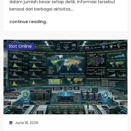
dalam jumlah besar setiap detik. Informasi tersebut
berasal dari berbagai aktivitas,…
continue reading..
Slot Online
June 18, 2026