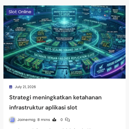
Slot Online
July 21, 2026
Strategi meningkatkan ketahanan
infrastruktur aplikasi slot
Jainemig
8 mins
0