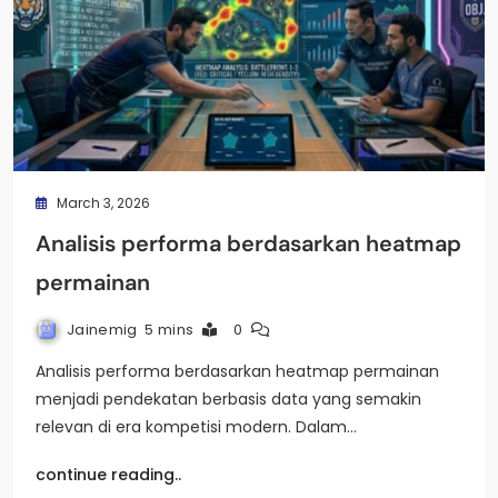
March 3, 2026
Analisis performa berdasarkan heatmap
permainan
Jainemig
5 mins
0
Analisis performa berdasarkan heatmap permainan
menjadi pendekatan berbasis data yang semakin
relevan di era kompetisi modern. Dalam…
continue reading..