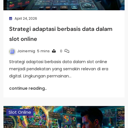
April 24, 2026
Strategi adaptasi berbasis data dalam
slot online
Jainemig
5 mins
0
Strategi adaptasi berbasis data dalam slot online
menjadi pendekatan yang semakin relevan di era
digital. Lingkungan permainan…
continue reading..
Slot Online