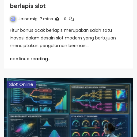
berlapis slot
Jainemig
7 mins
0
Fitur bonus acak berlapis merupakan salah satu
inovasi dalam desain slot modern yang bertujuan
menciptakan pengalaman bermain…
continue reading..
Slot Online