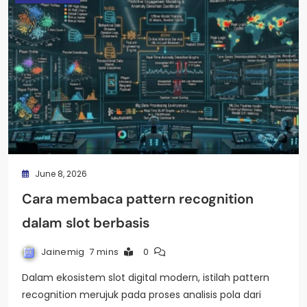
June 8, 2026
Cara membaca pattern recognition
dalam slot berbasis
Jainemig
7 mins
0
Dalam ekosistem slot digital modern, istilah pattern
recognition merujuk pada proses analisis pola dari