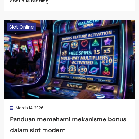
continue reading..
Slot Online
March 14, 2026
Panduan memahami mekanisme bonus
dalam slot modern