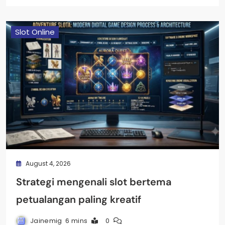
Slot Online
August 4, 2026
Strategi mengenali slot bertema
petualangan paling kreatif
Jainemig
6 mins
0