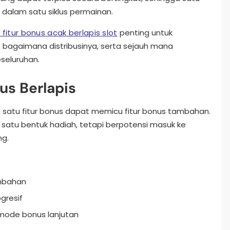
 dalam satu siklus permainan.
s fitur bonus acak berlapis slot
penting untuk
 bagaimana distribusinya, serta sejauh mana
seluruhan.
s Berlapis
 satu fitur bonus dapat memicu fitur bonus tambahan.
satu bentuk hadiah, tetapi berpotensi masuk ke
ng.
mbahan
gresif
 mode bonus lanjutan