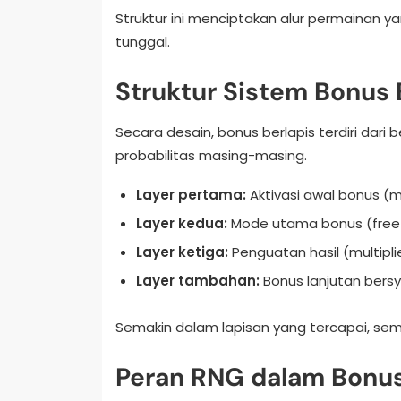
Struktur ini menciptakan alur permainan y
tunggal.
Struktur Sistem Bonus 
Secara desain, bonus berlapis terdiri dari 
probabilitas masing-masing.
Layer pertama:
Aktivasi awal bonus (mi
Layer kedua:
Mode utama bonus (free 
Layer ketiga:
Penguatan hasil (multipli
Layer tambahan:
Bonus lanjutan bers
Semakin dalam lapisan yang tercapai, sema
Peran RNG dalam Bonus