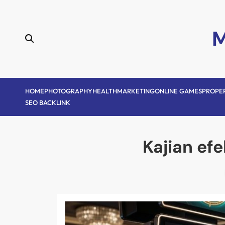
Skip
to
content
M
HOME
PHOTOGRAPHY
HEALTH
MARKETING
ONLINE GAMES
PROPE
SEO BACKLINK
Kajian efe