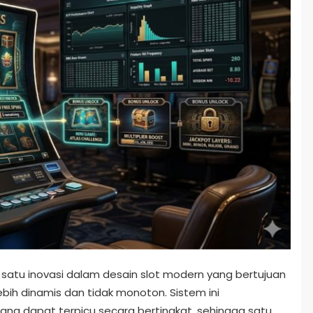
 satu inovasi dalam desain slot modern yang bertujuan
ih dinamis dan tidak monoton. Sistem ini
g dapat terpicu secara bertingkat, sehingga satu