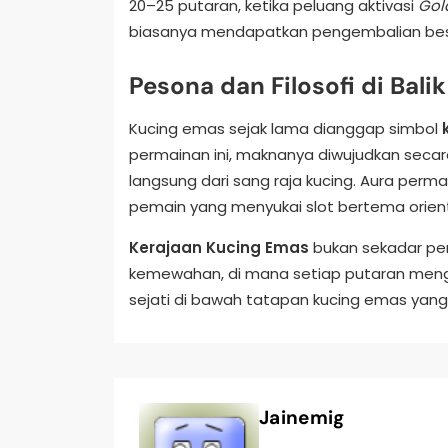
20–25 putaran, ketika peluang aktivasi
Gol
biasanya mendapatkan pengembalian besa
Pesona dan Filosofi di Bal
Kucing emas sejak lama dianggap simbol
permainan ini, maknanya diwujudkan seca
langsung dari sang raja kucing. Aura pe
pemain yang menyukai slot bertema orient
Kerajaan Kucing Emas
bukan sekadar perm
kemewahan, di mana setiap putaran men
sejati di bawah tatapan kucing emas yang 
Jainemig