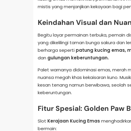
mistis yang menjanjikan kekayaan bagi pe
Keindahan Visual dan Nu
Begitu layar permainan terbuka, pemain
yang dikelilingi taman bunga sakura dan l
berharga seperti
patung kucing emas, m
dan
gulungan keberuntungan.
Palet warnanya didominasi emas, merah m
nuansa megah khas kekaisaran kuno. Musi
kesan tenang namun berwibawa, seolah se
keberuntungan.
Fitur Spesial: Golden Paw 
Slot
Kerajaan Kucing Emas
menghadirkan
bermain: