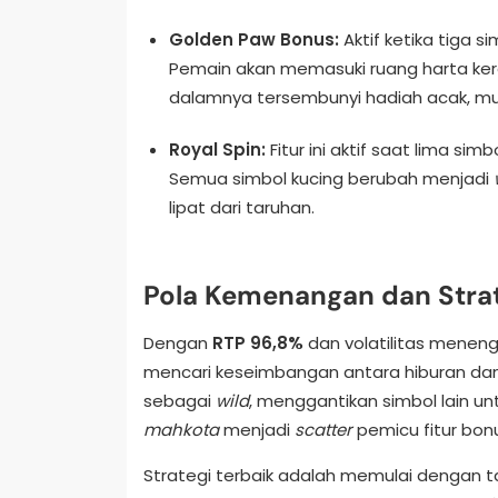
Golden Paw Bonus:
Aktif ketika tiga s
Pemain akan memasuki ruang harta ker
dalamnya tersembunyi hadiah acak, mul
Royal Spin:
Fitur ini aktif saat lima simb
Semua simbol kucing berubah menjadi
lipat dari taruhan.
Pola Kemenangan dan Stra
Dengan
RTP 96,8%
dan volatilitas menenga
mencari keseimbangan antara hiburan dan
sebagai
wild
, menggantikan simbol lain 
mahkota
menjadi
scatter
pemicu fitur bon
Strategi terbaik adalah memulai dengan 