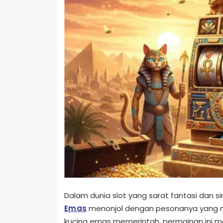
Dalam dunia slot yang sarat fantasi dan 
Emas
menonjol dengan pesonanya yang m
kucing emas memerintah, permainan ini 