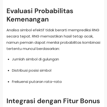
Evaluasi Probabilitas
Kemenangan
Analisa simbol efektif tidak berarti memprediksi RNG
secara tepat. RNG memastikan hasil tetap acak,
namun pemain dapat menilai probabilitas kombinasi
tertentu muncul berdasarkan:
Jumlah simbol di gulungan
Distribusi posisi simbol
Frekuensi putaran rata-rata
Integrasi dengan Fitur Bonus