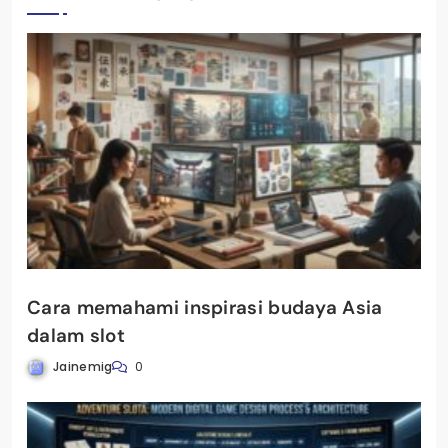
Cara memahami inspirasi budaya Asia
dalam slot
Jainemig
0