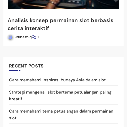
Analisis konsep permainan slot berbasis
cerita interaktif
Jainemig
0
RECENT POSTS
Cara memahami inspirasi budaya Asia dalam slot
Strategi mengenali slot bertema petualangan paling
kreatif
Cara memahami tema petualangan dalam permainan
slot