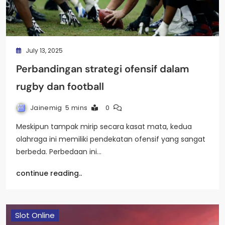
July 13, 2025
Perbandingan strategi ofensif dalam
rugby dan football
Jainemig
5 mins
0
Meskipun tampak mirip secara kasat mata, kedua
olahraga ini memiliki pendekatan ofensif yang sangat
berbeda. Perbedaan ini…
continue reading..
Slot Online