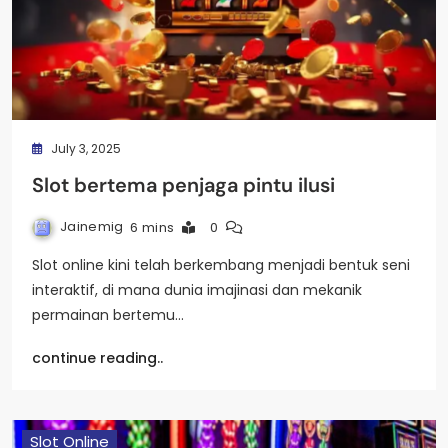
July 3, 2025
Slot bertema penjaga pintu ilusi
Jainemig
6 mins
0
Slot online kini telah berkembang menjadi bentuk seni
interaktif, di mana dunia imajinasi dan mekanik
permainan bertemu…
continue reading..
Slot Online