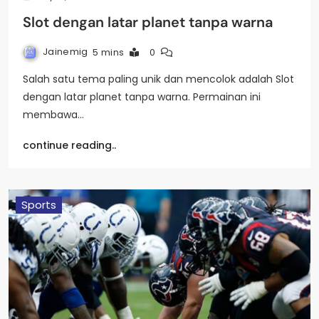
Slot dengan latar planet tanpa warna
Jainemig
5 mins
0
Salah satu tema paling unik dan mencolok adalah Slot
dengan latar planet tanpa warna. Permainan ini
membawa…
continue reading..
Sports