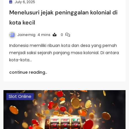
July 6, 2025
Menelusuri jejak peninggalan kolonial di
kota kecil
Jainemig
4 mins
0
Indonesia memiliki ribuan kota dan desa yang pernah
menjadi saksi sejarah panjang masa kolonial. Di antara
kota-kota…
continue reading..
Slot Online