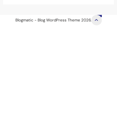
Blogmatic - Blog WordPress Theme 2026.
stake
jojobet
royalbet
jojobet
jojobet
avvabet
Dizipal
Galabet
Padi