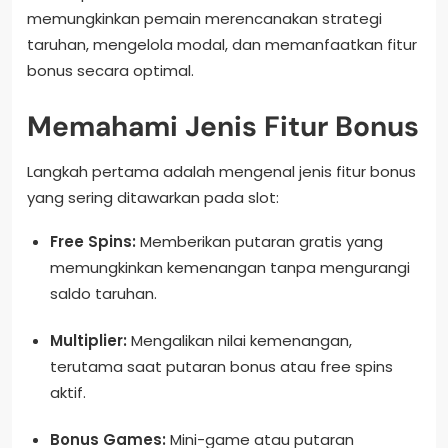
memungkinkan pemain merencanakan strategi
taruhan, mengelola modal, dan memanfaatkan fitur
bonus secara optimal.
Memahami Jenis Fitur Bonus
Langkah pertama adalah mengenal jenis fitur bonus
yang sering ditawarkan pada slot:
Free Spins:
Memberikan putaran gratis yang
memungkinkan kemenangan tanpa mengurangi
saldo taruhan.
Multiplier:
Mengalikan nilai kemenangan,
terutama saat putaran bonus atau free spins
aktif.
Bonus Games:
Mini-game atau putaran