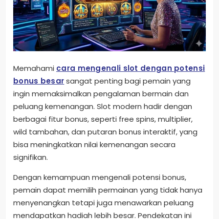
Memahami
cara mengenali slot dengan potensi
bonus besar
sangat penting bagi pemain yang
ingin memaksimalkan pengalaman bermain dan
peluang kemenangan. Slot modern hadir dengan
berbagai fitur bonus, seperti free spins, multiplier,
wild tambahan, dan putaran bonus interaktif, yang
bisa meningkatkan nilai kemenangan secara
signifikan.
Dengan kemampuan mengenali potensi bonus,
pemain dapat memilih permainan yang tidak hanya
menyenangkan tetapi juga menawarkan peluang
mendapatkan hadiah lebih besar. Pendekatan ini