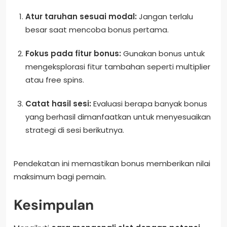
Atur taruhan sesuai modal:
Jangan terlalu
besar saat mencoba bonus pertama.
Fokus pada fitur bonus:
Gunakan bonus untuk
mengeksplorasi fitur tambahan seperti multiplier
atau free spins.
Catat hasil sesi:
Evaluasi berapa banyak bonus
yang berhasil dimanfaatkan untuk menyesuaikan
strategi di sesi berikutnya.
Pendekatan ini memastikan bonus memberikan nilai
maksimum bagi pemain.
Kesimpulan