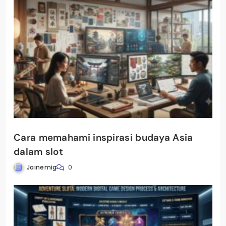
Cara memahami inspirasi budaya Asia
dalam slot
Jainemig
0