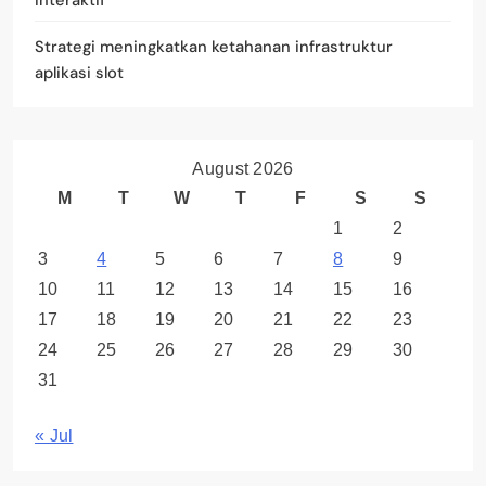
Strategi meningkatkan ketahanan infrastruktur
aplikasi slot
August 2026
M
T
W
T
F
S
S
1
2
3
4
5
6
7
8
9
10
11
12
13
14
15
16
17
18
19
20
21
22
23
24
25
26
27
28
29
30
31
« Jul