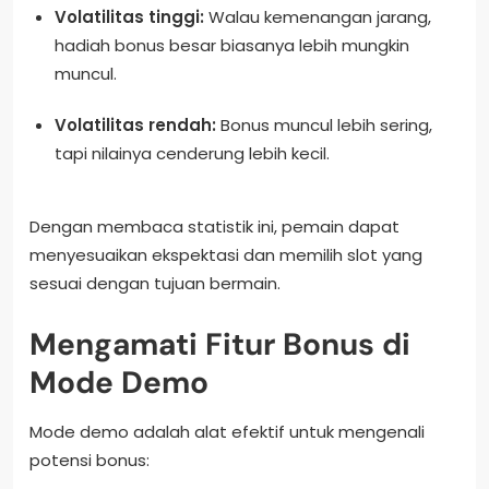
Volatilitas tinggi:
Walau kemenangan jarang,
hadiah bonus besar biasanya lebih mungkin
muncul.
Volatilitas rendah:
Bonus muncul lebih sering,
tapi nilainya cenderung lebih kecil.
Dengan membaca statistik ini, pemain dapat
menyesuaikan ekspektasi dan memilih slot yang
sesuai dengan tujuan bermain.
Mengamati Fitur Bonus di
Mode Demo
Mode demo adalah alat efektif untuk mengenali
potensi bonus: