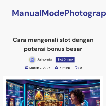
Skip
to
ManualModePhotogra
content
Cara mengenali slot dengan
potensi bonus besar
Jainemig
Slot Online
March 7, 2026
5 mins
0