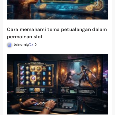
Cara memahami tema petualangan dalam
permainan slot
Jainemig
0