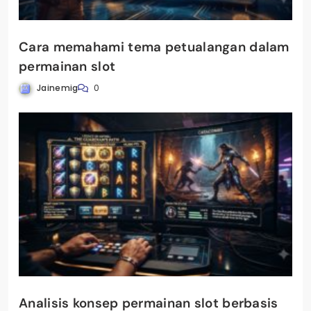
Cara memahami tema petualangan dalam
permainan slot
Jainemig
0
Analisis konsep permainan slot berbasis