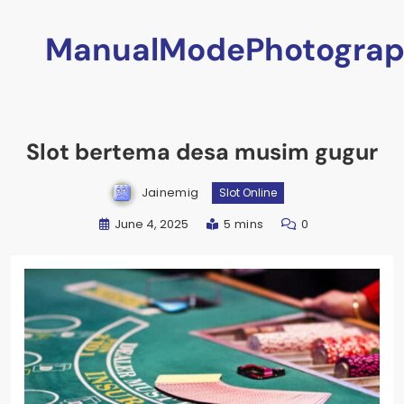
Skip
to
ManualModePhotogra
content
Slot bertema desa musim gugur
Jainemig
Slot Online
June 4, 2025
5 mins
0