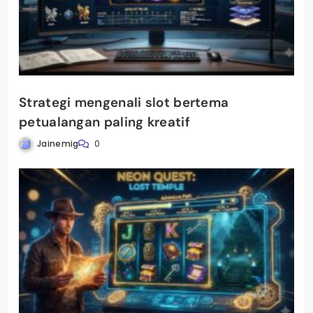
Strategi mengenali slot bertema
petualangan paling kreatif
Jainemig
0