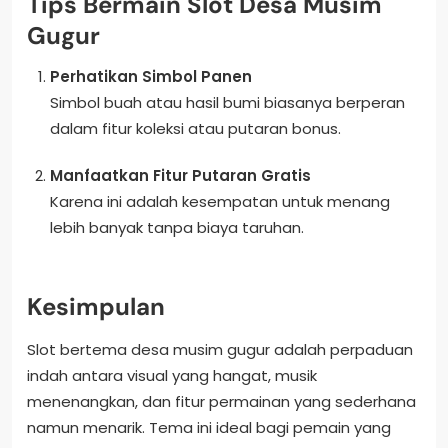
Tips Bermain Slot Desa Musim
Gugur
Perhatikan Simbol Panen
Simbol buah atau hasil bumi biasanya berperan
dalam fitur koleksi atau putaran bonus.
Manfaatkan Fitur Putaran Gratis
Karena ini adalah kesempatan untuk menang
lebih banyak tanpa biaya taruhan.
Kesimpulan
Slot bertema desa musim gugur adalah perpaduan
indah antara visual yang hangat, musik
menenangkan, dan fitur permainan yang sederhana
namun menarik. Tema ini ideal bagi pemain yang