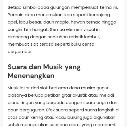
Setiap simbol pada gulungan memperkuat tema ini.
Pemain akan menemukan ikon seperti keranjang
apel, labu besar, daun maple, hewan ternak, hingga
cangkir teh hangat. Semua elemen visual ini
dirancang dengan sentuhan artistik lembut,
membuat slot terasa seperti buku cerita
bergambar.
Suara dan Musik yang
Menenangkan
Musik latar dari slot bertema desa musim gugur
biasanya berupa petikan gitar akustik atau melodi
piano ringan yang berpadu dengan suara angin dan
daun berguguran. Efek suara seperti suara langkah di
atas daun kering atau kicau burung juga digunakan
untuk menciptakan suasana alami yang membumi.