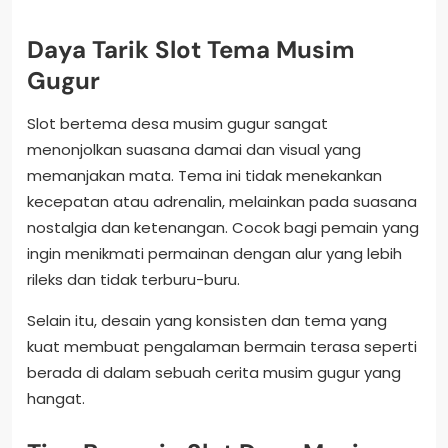
Daya Tarik Slot Tema Musim
Gugur
Slot bertema desa musim gugur sangat
menonjolkan suasana damai dan visual yang
memanjakan mata. Tema ini tidak menekankan
kecepatan atau adrenalin, melainkan pada suasana
nostalgia dan ketenangan. Cocok bagi pemain yang
ingin menikmati permainan dengan alur yang lebih
rileks dan tidak terburu-buru.
Selain itu, desain yang konsisten dan tema yang
kuat membuat pengalaman bermain terasa seperti
berada di dalam sebuah cerita musim gugur yang
hangat.