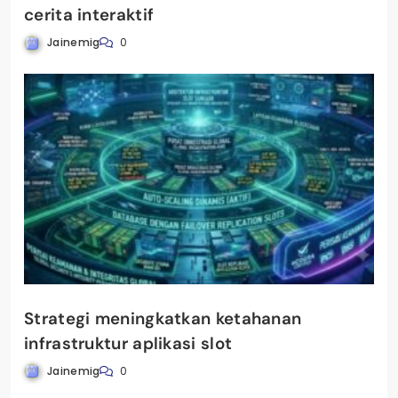
cerita interaktif
Jainemig
0
Strategi meningkatkan ketahanan
infrastruktur aplikasi slot
Jainemig
0