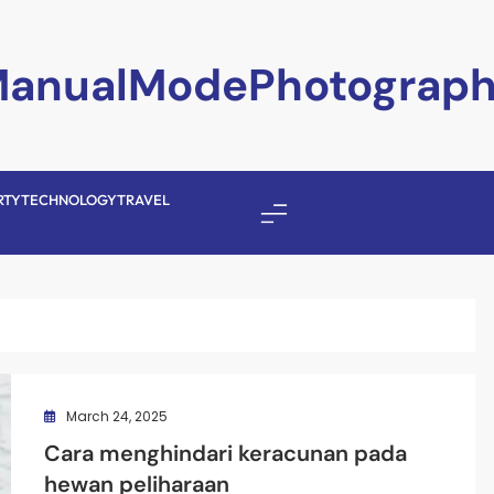
anualModePhotograp
RTY
TECHNOLOGY
TRAVEL
March 24, 2025
Cara menghindari keracunan pada
hewan peliharaan