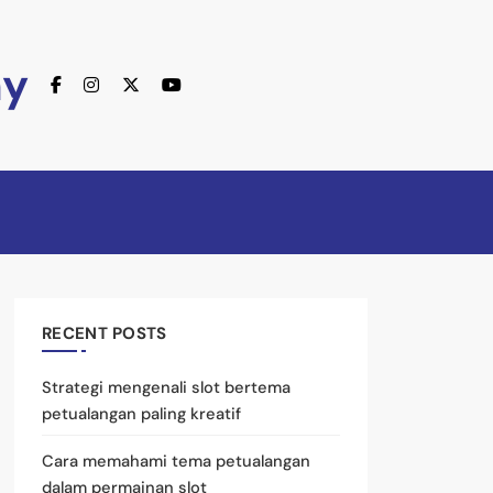
hy
RECENT POSTS
Strategi mengenali slot bertema
petualangan paling kreatif
Cara memahami tema petualangan
dalam permainan slot