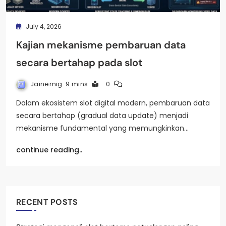
July 4, 2026
Kajian mekanisme pembaruan data
secara bertahap pada slot
Jainemig
9 mins
0
Dalam ekosistem slot digital modern, pembaruan data
secara bertahap (gradual data update) menjadi
mekanisme fundamental yang memungkinkan…
continue reading..
RECENT POSTS