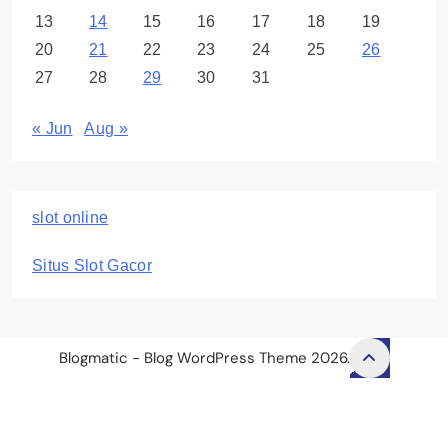
13
14
15
16
17
18
19
20
21
22
23
24
25
26
27
28
29
30
31
« Jun
Aug »
slot online
Situs Slot Gacor
Blogmatic - Blog WordPress Theme 2026.