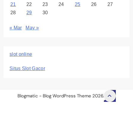
21
22
23
24
25
26
27
28
29
30
« Mar
May »
slot online
Situs Slot Gacor
Blogmatic - Blog WordPress Theme 2026.
ink
pusulabet kayıt
stake
jojobet
royalbet
jojobet
jojobet
avvabet